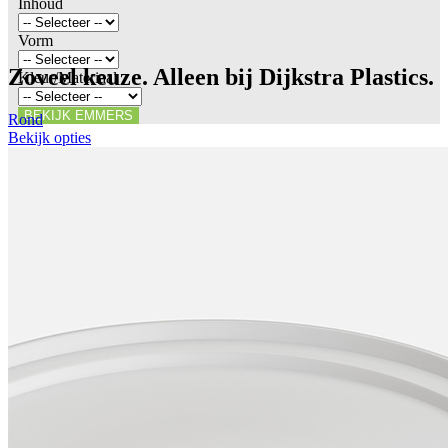
Inhoud
Vorm
Zoveel keuze. Alleen bij Dijkstra Plastics.
Kleur/Materiaal
BEKIJK EMMERS
Rond
Bekijk opties