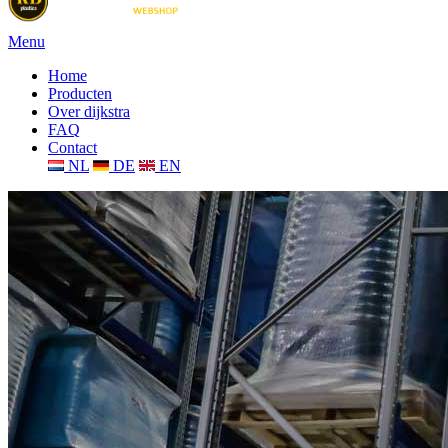
Menu
Home
Producten
Over dijkstra
FAQ
Contact
NL
DE
EN