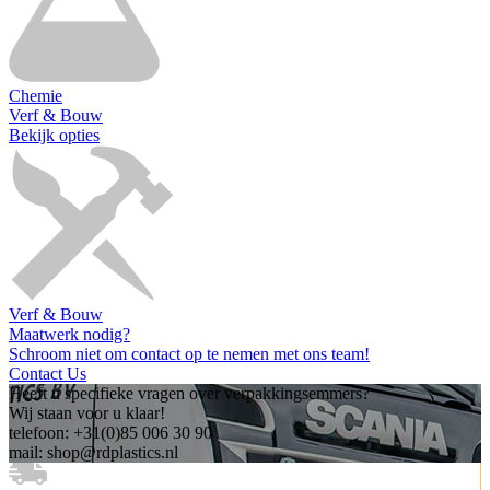
Chemie
Verf & Bouw
Bekijk opties
Verf & Bouw
Maatwerk nodig?
Schroom niet om contact op te nemen met ons team!
Contact Us
Heeft u specifieke vragen over verpakkingsemmers?
Wij staan voor u klaar!
telefoon: +31(0)85 006 30 90
mail: shop@rdplastics.nl