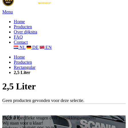
Menu
Home
Producten
Over dijkstra
FAQ
Contact
NL
DE
EN
Home
Producten
Rectangular
2,5 Liter
2,5 Liter
Geen producten gevonden voor deze selectie.
Heeft u specifieke vragen over verpakkingsemmers?
Wij staan voor u klaar!