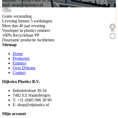
telefoon: +31(0)85 006 30 90
mail: shop@rdplastics.nl
Gratis verzending
Levering binnen 5 werkdagen
Meer dan 40 jaar ervaring
Voorloper in plastics emmers
100% Recyclebaar PP
Duurzame productie faciliteiten
Sitemap
Home
Producten
Emmers
Over Dijkstra
Contact
Dijkstra Plastics B.V.
Industriestraat 30-34
7482 EZ Haaksbergen
T: +31 (0)85 006 30 90
E: shop@rdplastics.nl
Mijn account